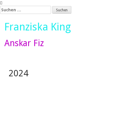
Skip
to
Suchen
content
nach:
Franziska King
Anskar Fiz
2024